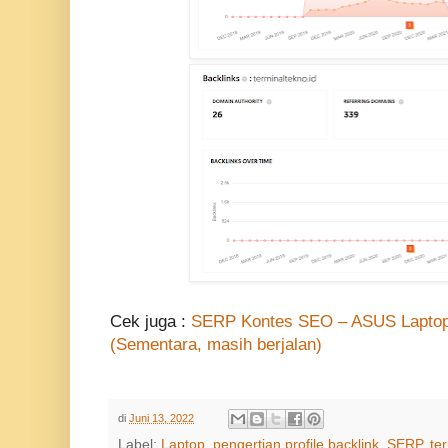
Cek juga :
SERP Kontes SEO – ASUS Laptop B
(Sementara, masih berjalan)
di
Juni 13, 2022
Label:
Laptop
,
pengertian profile backlink
,
SERP
,
te