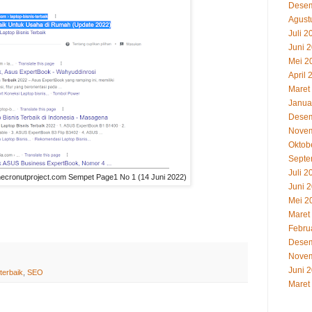
Desem
Agust
Juli 2
Juni 
Mei 2
April 
Maret
Janua
Desem
Novem
Oktob
Septe
Juli 2
cronutproject.com Sempet Page1 No 1 (14 Juni 2022)
Juni 
Mei 2
Maret
Febru
Desem
Novem
Juni 
terbaik
,
SEO
Maret