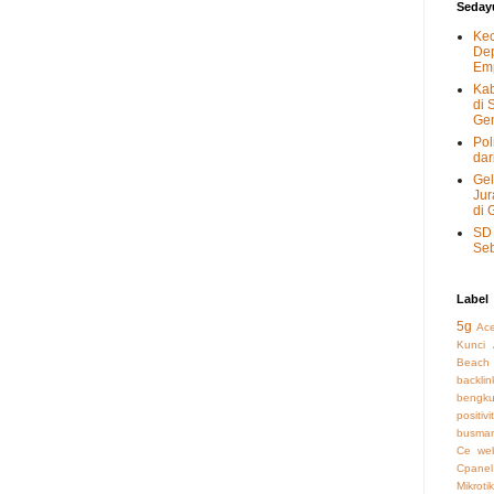
Seday
Kec
Dep
Emp
Kab
di 
Gen
Pol
dar
Gel
Jur
di 
SD 
Seb
Label
5g
Ac
Kunci
Beach
backli
bengku
positivi
busman
Ce we
Cpanel
Mikrotik