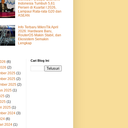
Indonesia Tumbuh 5,61
Persen di Kuartal I 2026,
Lampaui Rata-rata G20 dan
ASEAN
Info Terbaru MikroTik April
2026: Hardware Baru,
RouterOS Makin Stabil, dan
Ekosistem Semakin
Lengkap
Cari Blog Ini
2026
(6)
2026
(2)
ber 2025
(1)
ber 2025
(2)
mber 2025
(2)
us 2025
(1)
025
(2)
2025
(1)
ri 2025
(1)
ber 2024
(3)
024
(6)
ari 2024
(1)