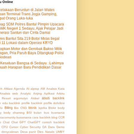
u Online
elakaan Beruntun di Jalan Wates
an Terminal Trans Jogja Gamping,
at Orang Luka-luka
ag SDM Polres Bantul Pimpin Upacara
SMK Negeri 1 Sedayu, Ajak Pelajar Jadi
erasi Santun dan Cinta Damai
res Bantul Sita 219 Botol Miras Ilegal
i 11 Lokasi dalam Operasi KRYD
apkan Motor dan Gerobak Bakso Milik
agan, Pria Paruh Baya Ditangkap Polisi
Godean
Kesatuan Bangsa di Sedayu : Lahirnya
uah Harapan Baru Pendidikan Dasar
eh
Afiliasi
Agenda
AI
alptop
AM
Analisis Kata
Analisis web
Analytic
Anjing
Aplikasi
Arbiru
asus
backlink
 Resort
argomulyo
Artikel
nk edu
backlink profile
backlink profile dofollow
Billing
bisnis
lu
Bio CNG
bjorka
Blokir
body
ty
body shaming
BSI
bulan
bus
busmania
iacomunity
bussmania
cara backlink blog
CCR
b
Chat
Chat GPT
ChatGPT
contoh backlink
CPU
Cursor
Cyber Security
DA
Data
Demo
denycaknan
Desa panir
Dies Natalis UMBY