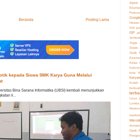
digital
Ekama
Frekue
Googl
Beranda
Posting Lama
Hewan
Info ju
ISP
ja
Jembat
Jogja
Gratis
Optik
Keaman
Kelas 
Indone
kota
K
otik kepada Siswa SMK Karya Guna Melalui
Karya
at
Kuliah
berkual
ersitas Bina Sarana Informatika (UBSI) kembali menunjukkan
terba
tan li...
Linux
Lomba 
Nasion
market
Mikroti
domain
Optik
Penge