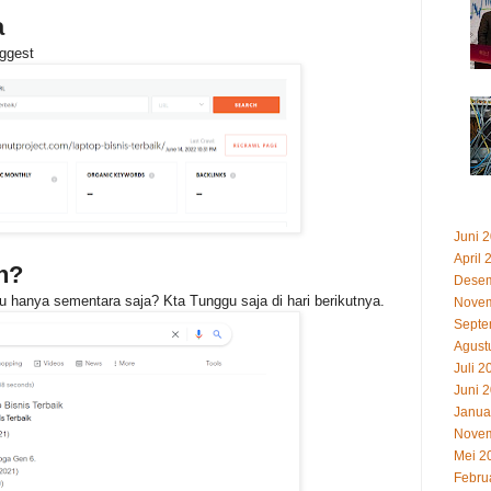
a
ggest
Juni 
April 
n?
Desem
u hanya sementara saja? Kta Tunggu saja di hari berikutnya.
Novem
Septe
Agust
Juli 2
Juni 
Janua
Novem
Mei 2
Febru