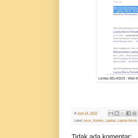
Lomba SEo ASUS : Web the
di
Juni 14, 2022
Label:
asus
,
Kontes
,
Laptop
,
Laptop bisnis 
Tidak ada komentar: