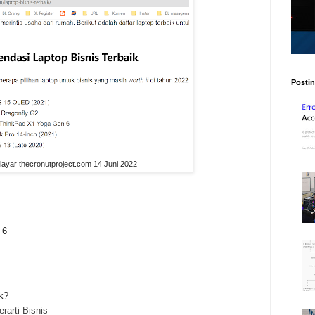
Postin
ayar thecronutproject.com 14 Juni 2022
 6
k?
rarti Bisnis