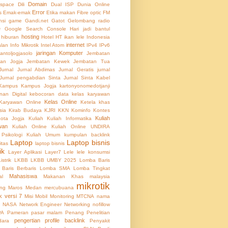
Domain
 space
Dili
Dual ISP
Dunia Online
Error
s
Emak-emak
Etika makan
Fibre optic
FM
nsi
game
Gandi.net
Gatot
Gelombang radio
e
Google Search Console
Hari jadi bantul
hosting
hiburan
Hotel
HT
ikan lele
Indonesia
internet
alan
Info Mikrotik
Intel Atom
IPv4
IPv6
jaringan Komputer
lantoljogjasolo
Jembatan
an Jogja
Jembatan Kewek
Jembatan Tua
Jurnal
Jurnal Abdimas
Jurnal Geratis
jurnal
Jurnal pengabdian Sinta
Jurnal Sinta
Kabel
Kampus
Kampus Jogja
kartonyonomedotjanji
an Digital
kebocoran data
kelas karyawan
Kelas Online
Karyawan Online
Ketela
khas
sia
Kirab Budaya
KJRI
KKN
Kominfo
Kontes
Kuliah
ota Jogja
Kuliah
Kuliah Informatika
wan
Kuliah Online
Kuliah Online UNDIRA
 Psikologi
Kuliah Umum
kumpulan backlink
Laptop
Laptop bisnis
itas
laptop bisnis
ik
Layer Aplikasi
Layer7
Lele
lele konsumsi
Listrik
LKBB
LKBB UMBY 2025
Lomba Baris
Baris Berbaris
Lomba SMA
Lomba Tingkat
Mahasiswa
al
Makanan Khas
malaysia
mikrotik
ing
Maros
Medan
mercubuana
k versi 7
Misi
Mobil
Monitoring
MTCNA
nama
NASA
Network Engineer
Networking
nofillow
PA
Pameran
pasar malam
Penang
Penelitian
pengertian profile backlink
dara
Penyakit