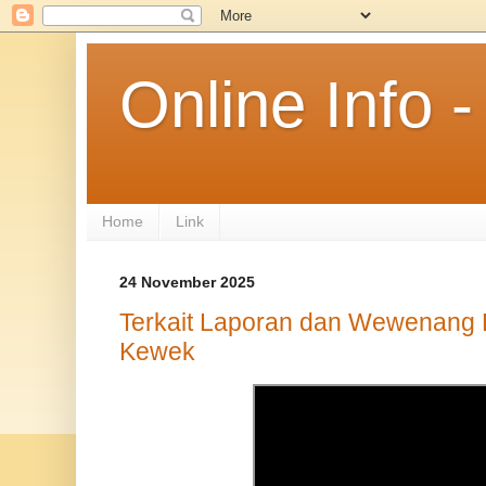
Online Info
Home
Link
24 November 2025
Terkait Laporan dan Wewenang 
Kewek