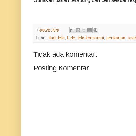
Gunakan pakan terapung dan beri sesuai re
di
Juni 29, 2025
Label:
ikan lele
,
Lele
,
lele konsumsi
,
perikanan
,
usa
Tidak ada komentar:
Posting Komentar