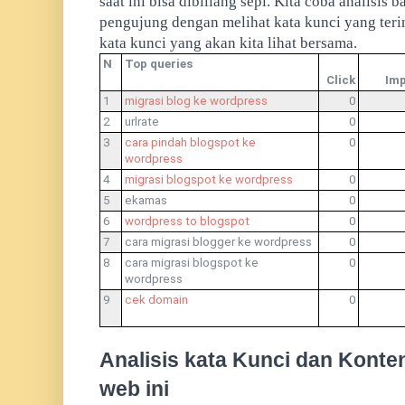
saat ini bisa dibiliang sepi. Kita coba analisis
pengujung dengan melihat kata kunci yang terin
kata kunci yang akan kita lihat bersama.
N
Top queries
Click
Imp
1
migrasi blog ke wordpress
0
2
urlrate
0
3
cara pindah blogspot ke
0
wordpress
4
migrasi blogspot ke wordpress
0
5
ekamas
0
6
wordpress to blogspot
0
7
cara migrasi blogger ke wordpress
0
8
cara migrasi blogspot ke
0
wordpress
9
cek domain
0
Analisis kata Kunci dan Konte
web ini