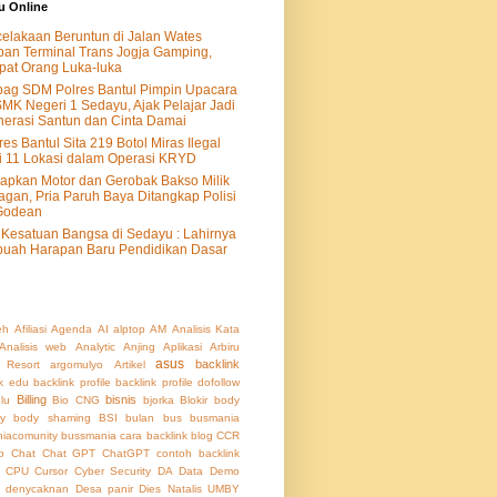
u Online
elakaan Beruntun di Jalan Wates
an Terminal Trans Jogja Gamping,
at Orang Luka-luka
ag SDM Polres Bantul Pimpin Upacara
SMK Negeri 1 Sedayu, Ajak Pelajar Jadi
erasi Santun dan Cinta Damai
res Bantul Sita 219 Botol Miras Ilegal
i 11 Lokasi dalam Operasi KRYD
apkan Motor dan Gerobak Bakso Milik
agan, Pria Paruh Baya Ditangkap Polisi
Godean
Kesatuan Bangsa di Sedayu : Lahirnya
uah Harapan Baru Pendidikan Dasar
eh
Afiliasi
Agenda
AI
alptop
AM
Analisis Kata
Analisis web
Analytic
Anjing
Aplikasi
Arbiru
asus
backlink
 Resort
argomulyo
Artikel
nk edu
backlink profile
backlink profile dofollow
Billing
bisnis
lu
Bio CNG
bjorka
Blokir
body
ty
body shaming
BSI
bulan
bus
busmania
iacomunity
bussmania
cara backlink blog
CCR
b
Chat
Chat GPT
ChatGPT
contoh backlink
CPU
Cursor
Cyber Security
DA
Data
Demo
denycaknan
Desa panir
Dies Natalis UMBY