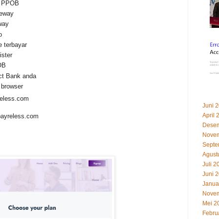
 + PPOB
teway
way
o
ce terbayar
ister
OB
ect Bank anda
 browser
payreless.com
Juni 
April 
s.payreless.com
Desem
Novem
Septe
Agust
Juli 2
Juni 
Janua
Novem
Mei 2
Febru