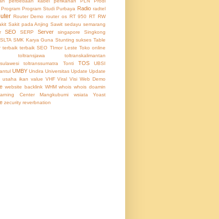
an
perbedaan kabel
perikanan
PLN
Prodi
Radio
Program
Program Studi
Purbaya
radtel
uter
Router Demo
router os
RT 950
RT RW
kit
Sakit pada Anjing
Sawit
sedayu
semarang
SEO
Server
r
SERP
singapore
Singkong
SLTA
SMK Karya Guna
Stunting
sukses
Table
r
terbaik
terbaik SEO
TImor Leste
Toko online
toltransjawa
toltranskalimantan
TOS
ssulawesi
toltranssumatra
Tonti
UBSI
UMBY
antul
Undira
Universitas
Update
Update
usaha ikan
value
VHF
Viral
Visi
Web Demo
e
website backlink
WHM
whois
whois doamin
arning Center Mangkubumi
wsiata
Yoast
e
zecurity reverbnation