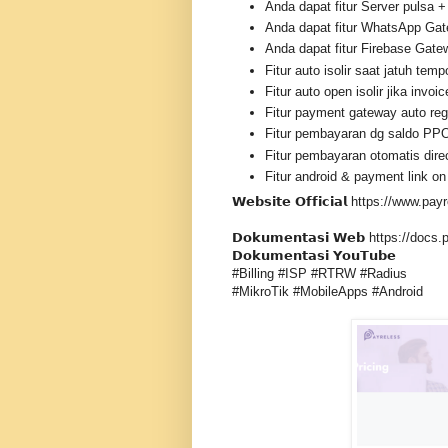
Anda dapat fitur Server pulsa
Anda dapat fitur WhatsApp Ga
Anda dapat fitur Firebase Gate
Fitur auto isolir saat jatuh temp
Fitur auto open isolir jika invoi
Fitur payment gateway auto reg
Fitur pembayaran dg saldo PP
Fitur pembayaran otomatis dir
Fitur android & payment link on
𝗪𝗲𝗯𝘀𝗶𝘁𝗲 𝗢𝗳𝗳𝗶𝗰𝗶𝗮𝗹 https://www.
𝗗𝗼𝗸𝘂𝗺𝗲𝗻𝘁𝗮𝘀𝗶 𝗪𝗲𝗯 https://doc
𝗗𝗼𝗸𝘂𝗺𝗲𝗻𝘁𝗮𝘀𝗶 𝗬𝗼𝘂𝗧𝘂𝗯𝗲
#Billing #ISP #RTRW #Radius
#MikroTik #MobileApps #Android