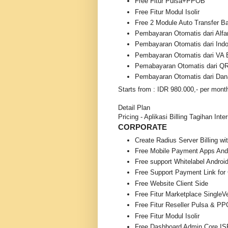
Free Fitur Pulsa+PPOB
Free Fitur Modul Isolir
Free 2 Module Auto Transfer 
Pembayaran Otomatis dari Alfa
Pembayaran Otomatis dari Ind
Pembayaran Otomatis dari VA 
Pemabayaran Otomatis dari QR
Pembayaran Otomatis dari Dana
Starts from : IDR 980.000,- per mont
Detail Plan
Pricing - Aplikasi Billing Tagihan Inte
CORPORATE
Create Radius Server Billing w
Free Mobile Payment Apps And
Free support Whitelabel Android
Free Support Payment Link for
Free Website Client Side
Free Fitur Marketplace SingleV
Free Fitur Reseller Pulsa & P
Free Fitur Modul Isolir
Free Dashboard Admin Core IS