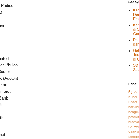
Seday
 Radius
Kec
OB
Dep
Emp
Kab
ion
di 
Gen
Pol
dar
Gel
Jur
mited
di 
asi /bulan
SD 
Seb
Router
k (AddOn)
Label
mart
omaret
5g
Ac
Kunci
Bank
Beach
is
backli
bengku
positivi
th
busman
Ce we
Cpanel
rnet
Mikrotik