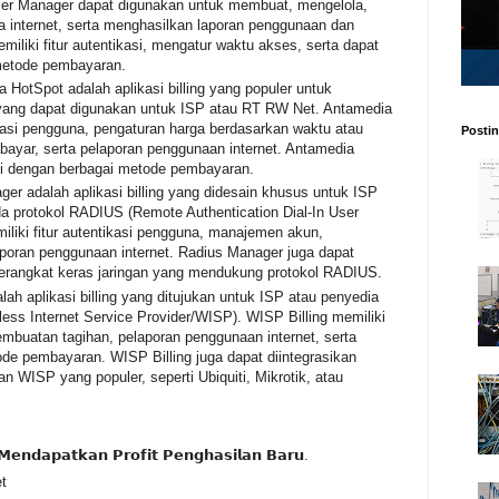
ser Manager dapat digunakan untuk membuat, mengelola,
 internet, serta menghasilkan laporan penggunaan dan
iliki fitur autentikasi, mengatur waktu akses, serta dapat
 metode pembayaran.
HotSpot adalah aplikasi billing yang populer untuk
, yang dapat digunakan untuk ISP atau RT RW Net. Antamedia
ikasi pengguna, pengaturan harga berdasarkan waktu atau
Postin
bayar, serta pelaporan penggunaan internet. Antamedia
asi dengan berbagai metode pembayaran.
r adalah aplikasi billing yang didesain khusus untuk ISP
a protokol RADIUS (Remote Authentication Dial-In User
liki fitur autentikasi pengguna, manajemen akun,
aporan penggunaan internet. Radius Manager juga dapat
 perangkat keras jaringan yang mendukung protokol RADIUS.
lah aplikasi billing yang ditujukan untuk ISP atau penyedia
eless Internet Service Provider/WISP). WISP Billing memiliki
mbuatan tagihan, pelaporan penggunaan internet, serta
de pembayaran. WISP Billing juga dapat diintegrasikan
n WISP yang populer, seperti Ubiquiti, Mikrotik, atau
𝗲𝗻𝗱𝗮𝗽𝗮𝘁𝗸𝗮𝗻 𝗣𝗿𝗼𝗳𝗶𝘁 𝗣𝗲𝗻𝗴𝗵𝗮𝘀𝗶𝗹𝗮𝗻 𝗕𝗮𝗿𝘂.
et