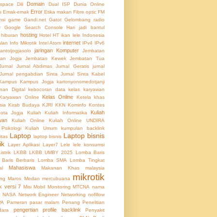
Domain
 space
Dili
Dual ISP
Dunia Online
Error
s
Emak-emak
Etika makan
Fibre optic
FM
nsi
game
Gandi.net
Gatot
Gelombang radio
e
Google Search Console
Hari jadi bantul
hosting
hiburan
Hotel
HT
ikan lele
Indonesia
internet
alan
Info Mikrotik
Intel Atom
IPv4
IPv6
jaringan Komputer
lantoljogjasolo
Jembatan
an Jogja
Jembatan Kewek
Jembatan Tua
Jurnal
Jurnal Abdimas
Jurnal Geratis
jurnal
Jurnal pengabdian Sinta
Jurnal Sinta
Kabel
Kampus
Kampus Jogja
kartonyonomedotjanji
an Digital
kebocoran data
kelas karyawan
Kelas Online
Karyawan Online
Ketela
khas
sia
Kirab Budaya
KJRI
KKN
Kominfo
Kontes
Kuliah
ota Jogja
Kuliah
Kuliah Informatika
wan
Kuliah Online
Kuliah Online UNDIRA
 Psikologi
Kuliah Umum
kumpulan backlink
Laptop
Laptop bisnis
itas
laptop bisnis
ik
Layer Aplikasi
Layer7
Lele
lele konsumsi
Listrik
LKBB
LKBB UMBY 2025
Lomba Baris
Baris Berbaris
Lomba SMA
Lomba Tingkat
Mahasiswa
al
Makanan Khas
malaysia
mikrotik
ing
Maros
Medan
mercubuana
k versi 7
Misi
Mobil
Monitoring
MTCNA
nama
NASA
Network Engineer
Networking
nofillow
PA
Pameran
pasar malam
Penang
Penelitian
pengertian profile backlink
dara
Penyakit