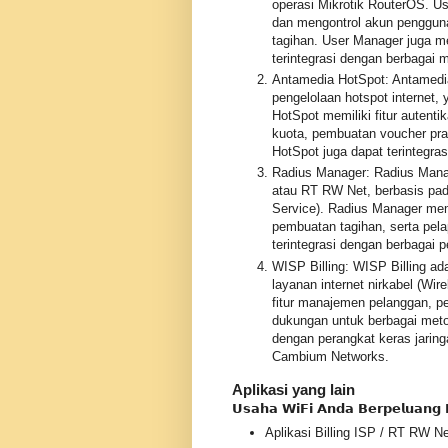
operasi Mikrotik RouterOS. U
dan mengontrol akun pengguna
tagihan. User Manager juga mem
terintegrasi dengan berbagai
Antamedia HotSpot: Antamedia 
pengelolaan hotspot internet
HotSpot memiliki fitur autent
kuota, pembuatan voucher pra
HotSpot juga dapat terintegr
Radius Manager: Radius Manage
atau RT RW Net, berbasis pad
Service). Radius Manager memi
pembuatan tagihan, serta pel
terintegrasi dengan berbagai
WISP Billing: WISP Billing ada
layanan internet nirkabel (Wir
fitur manajemen pelanggan, pe
dukungan untuk berbagai meto
dengan perangkat keras jaringa
Cambium Networks.
Aplikasi yang lain
𝗨𝘀𝗮𝗵𝗮 𝗪𝗶𝗙𝗶 𝗔𝗻𝗱𝗮 𝗕𝗲𝗿𝗽𝗲𝗹𝘂𝗮𝗻𝗴 
Aplikasi Billing ISP / RT RW N