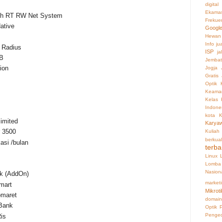
digital
Ekama
with RT RW Net System
Frekue
ative
Googl
Hewan
Info ju
 Radius
ISP
ja
OB
Jembat
ion
Jogja
Gratis
Optik
Keaman
Kelas 
Indone
kota
K
imited
Karya
r 3500
Kuliah
berkual
asi /bulan
terba
Linux
Lomba 
Nasion
k (AddOn)
market
mart
Mikroti
omaret
domain
Bank
Optik
Penge
is