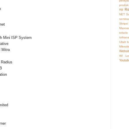
peraya
produk
h
Ro
RB
NET
Sa
semina
Skripsi
rnet
Manne
tolsolo
ith Mini ISP System
toltran
Ultah b
ative
Mikrotik
 Mitra
Websit
WI Le
Youtub
 Radius
OB
ation
mited
omer