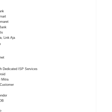
Bank
mart
omaret
Bank
is
, Link Aja
h
rnet
ith Dedicated ISP Services
roid
 Mitra
 Customer
endor
POB
P