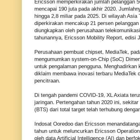
Ericsson memperkirakan jumlah pelanggan 5G
mencapai 190 juta pada akhir 2020. Jumlahn
hingga 2,8 miliar pada 2025. Di wilayah Asi
diperkirakan mencakup 21 persen pelanggan s
diungkapkan oleh perusahaan telekomunikasi
tahunannya, Ericsson Mobility Report, edisi 
Perusahaan pembuat chipset, MediaTek, pada
mengumumkan system-on-Chip (SoC) Dimensi
untuk pengalaman pengguna. Menghadirkan k
diklaim membawa inovasi terbaru MediaTek d
pencitraan.
Di tengah pandemi COVID-19, XL Axiata terus
jaringan. Pertengahan tahun 2020 ini, sekita
(BTS) dari total target telah terhubung dengan
Indosat Ooredoo dan Ericsson menandatangan
tahun untuk meluncurkan Ericsson Operation
oleh data Artificial Intelligence (AI) dan ber